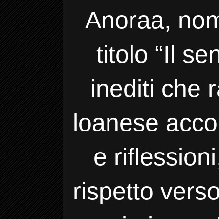
Anoraa, nome
titolo “Il s
inediti che 
loanese accog
e riflession
rispetto verso