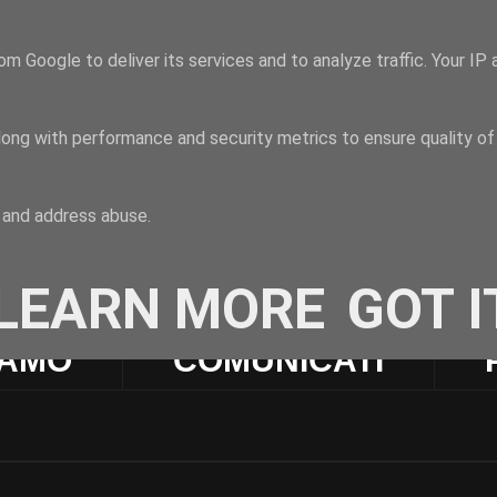
om Google to deliver its services and to analyze traffic. Your I
long with performance and security metrics to ensure quality of
t and address abuse.
LEARN MORE
GOT I
IAMO
COMUNICATI