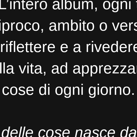
L’intero album, ogni 
iproco, ambito o vers
iflettere e a riveder
la vita, ad apprezza
cose di ogni giorno.
o delle cose nasce da