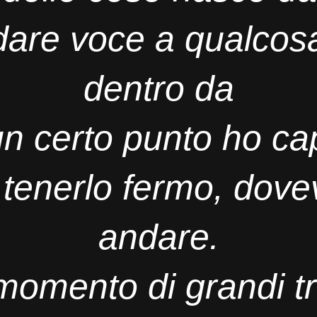
dare voce a qualcos
dentro da
n certo punto ho ca
 tenerlo fermo, dovev
andare.
momento di grandi t