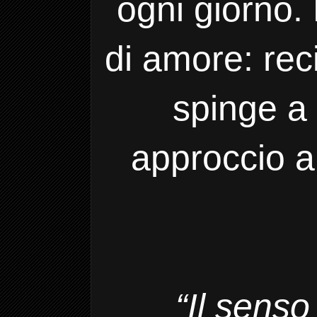
ogni giorno. 
di amore: rec
spinge a r
approccio al
“Il sens