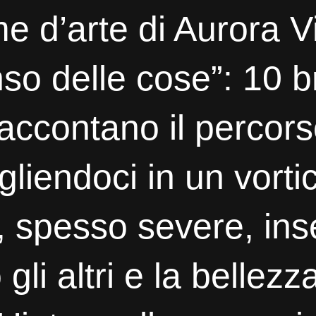
 d’arte di Aurora V
enso delle cose”: 10 b
raccontano il percorso
liendoci in un vorti
i, spesso severe, in
 gli altri e la bellezz