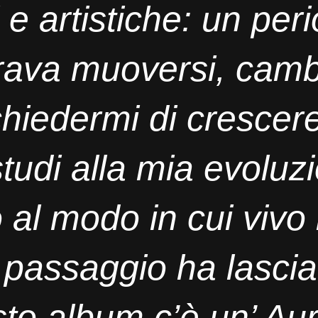
 e artistiche: un peri
ava muoversi, camb
chiedermi di crescere
studi alla mia evolu
 al modo in cui vivo 
 passaggio ha lasci
sto album c’è un’ Aur