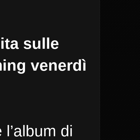
ta sulle
ming venerdì
 l’album di