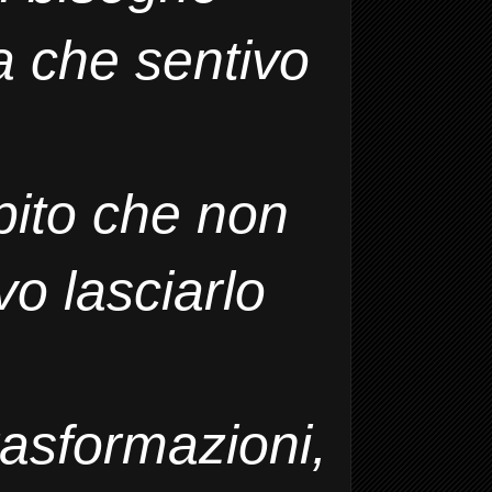
a che sentivo
pito che non
o lasciarlo
rasformazioni,