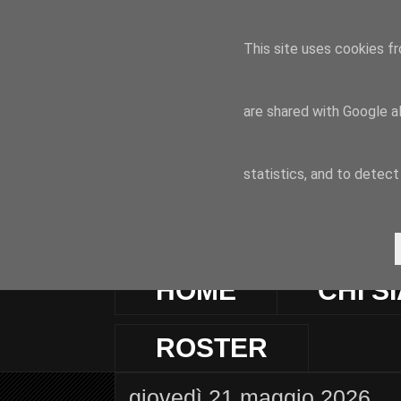
This site uses cookies fr
are shared with Google a
statistics, and to detec
HOME
CHI S
ROSTER
giovedì 21 maggio 2026