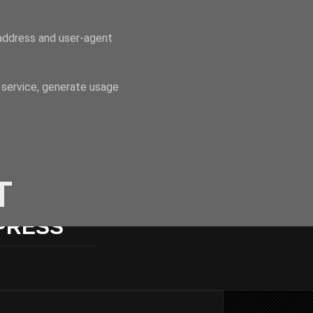
P address and user-agent
 service, generate usage
T
PRESS