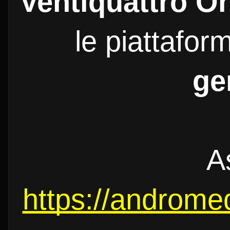
Ventiquattro O
le piattafor
ge
A
https://andromed