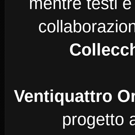
mentre testi e
collaborazio
Collecc
Ventiquattro O
progetto 