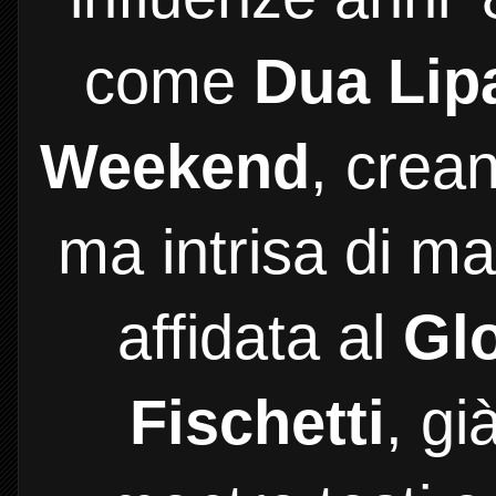
come
Dua Lip
Weekend
, crea
ma intrisa di m
affidata al
Gl
Fischetti
, gi