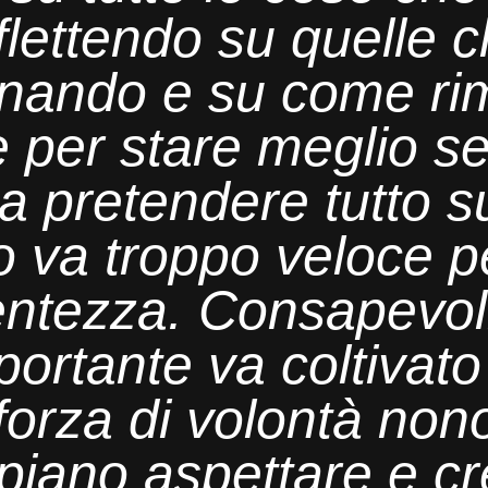
iflettendo su quelle 
onando e su come ri
e
per stare meglio
se
 a
pretendere tutto s
 va troppo veloce pe
lentezza.
Consapevoli
portante
va coltivato
 forza di volontà non
piano
aspettare e
c