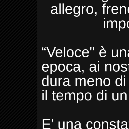
allegro, fren
impo
“Veloce" è un
epoca, ai nost
dura meno di
il tempo di un 
E’ una constat