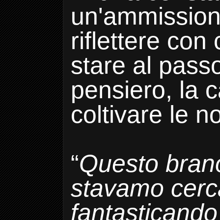
un'ammissione
riflettere co
stare al passo
pensiero, la 
coltivare le n
“
Questo bran
stavamo cerc
fantasticando