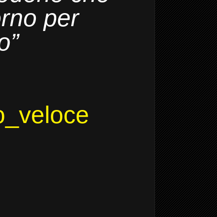
orno
per
o”
lo_veloce