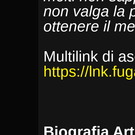
non
valga la
ottenere il me
Multilink di as
https://lnk.f
Biografia Art