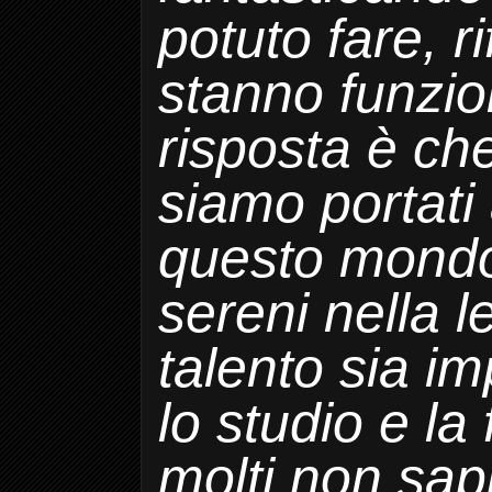
potuto fare,
r
stanno funzi
risposta è ch
siamo portati
questo mondo
sereni nella 
talento
sia im
lo studio e la
molti
non sa
p