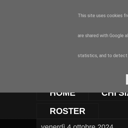
This site uses cookies fr
are shared with Google a
statistics, and to detec
HOME
CHI S
ROSTER
venerdì 4 ottobre 2024