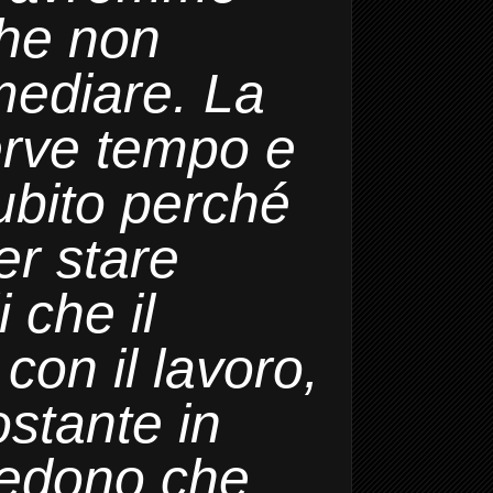
che non
mediare.
La
rve tempo e
ubito perché
r stare
 che i
l
con i
l lavoro,
ostante in
redono che