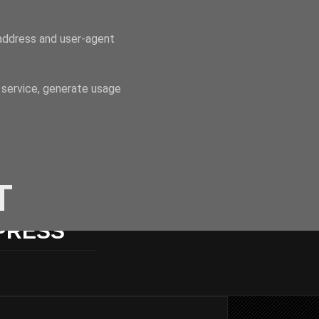
P address and user-agent
 service, generate usage
T
PRESS