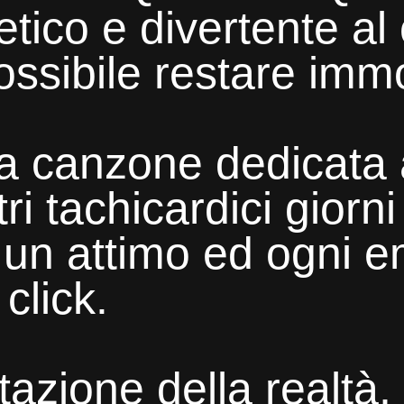
etico e divertente al
ssibile restare immo
a canzone dedicata a
ri tachicardici giorni
 un attimo ed ogni 
click.
azione della realtà,