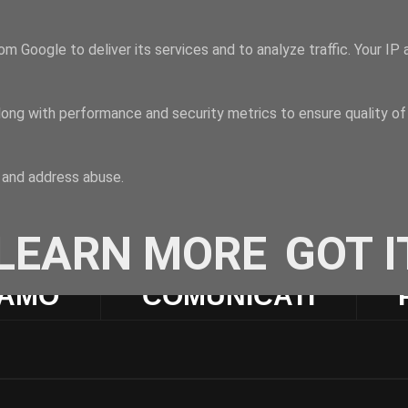
om Google to deliver its services and to analyze traffic. Your I
long with performance and security metrics to ensure quality of
t and address abuse.
LEARN MORE
GOT I
IAMO
COMUNICATI