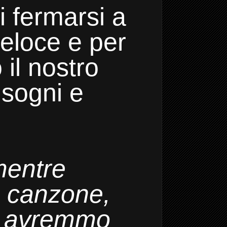
i fermarsi a
veloce e per
 il nostro
 sogni e
mentre
a canzone,
he avremmo