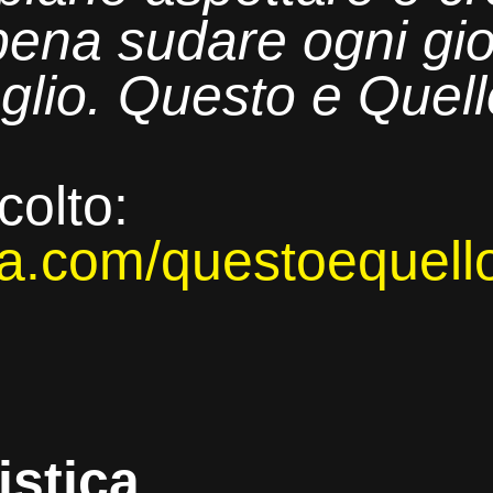
 pena sudare ogni gi
glio.
Questo e Quell
colto:
uga.com/questoequel
istica