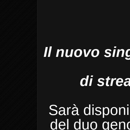
Il nuovo sin
di stre
Sarà disponib
del duo gen