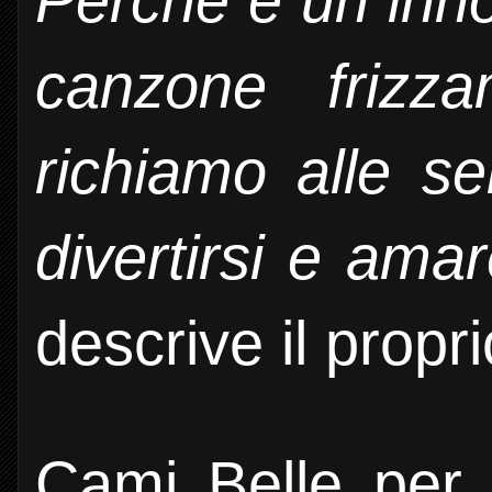
Perché è un inno
canzone frizza
richiamo alle se
divertirsi e amar
descrive il propr
Cami Belle per 