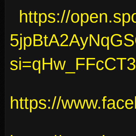
https://open.s
5jpBtA2AyNqG
si=qHw_FFcCT
https://www.face