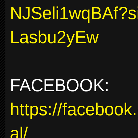
NJSeli1wqBAf?
Lasbu2yEw
FACEBOOK:
https://facebook
al/